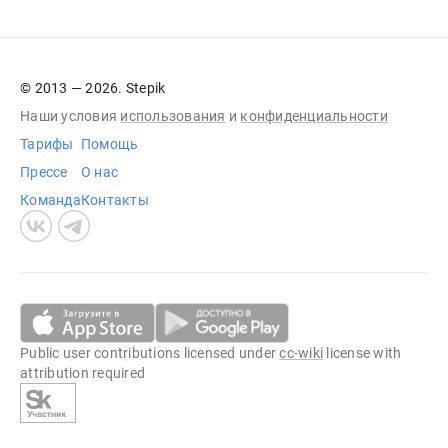
© 2013 — 2026. Stepik
Наши условия
использования
и
конфиденциальности
Тарифы
Помощь
Прессе
О нас
Команда
Контакты
Public user contributions licensed under
cc-wiki
license with
attribution required