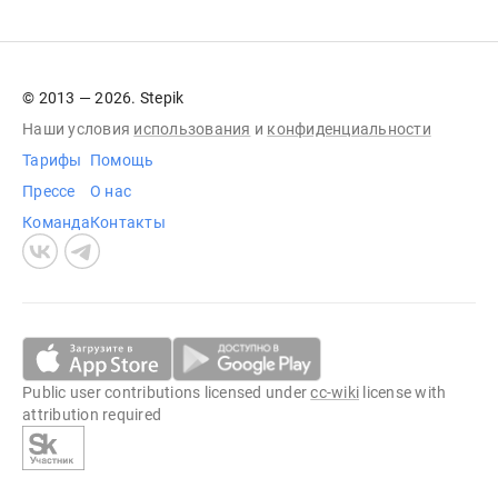
© 2013 — 2026. Stepik
Наши условия
использования
и
конфиденциальности
Тарифы
Помощь
Прессе
О нас
Команда
Контакты
Public user contributions licensed under
cc-wiki
license with
attribution required