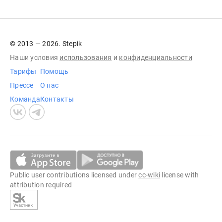
© 2013 — 2026. Stepik
Наши условия
использования
и
конфиденциальности
Тарифы
Помощь
Прессе
О нас
Команда
Контакты
Public user contributions licensed under
cc-wiki
license with
attribution required