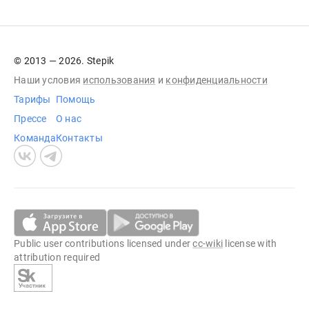
© 2013 — 2026. Stepik
Наши условия
использования
и
конфиденциальности
Тарифы
Помощь
Прессе
О нас
Команда
Контакты
Public user contributions licensed under
cc-wiki
license with
attribution required