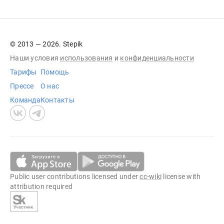
© 2013 — 2026. Stepik
Наши условия
использования
и
конфиденциальности
Тарифы
Помощь
Прессе
О нас
Команда
Контакты
Public user contributions licensed under
cc-wiki
license with
attribution required