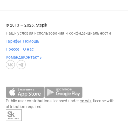
© 2013 — 2026. Stepik
Наши условия
использования
и
конфиденциальности
Тарифы
Помощь
Прессе
О нас
Команда
Контакты
Public user contributions licensed under
cc-wiki
license with
attribution required