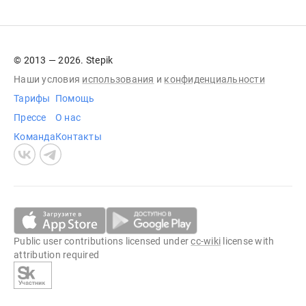
© 2013 — 2026. Stepik
Наши условия
использования
и
конфиденциальности
Тарифы
Помощь
Прессе
О нас
Команда
Контакты
Public user contributions licensed under
cc-wiki
license with
attribution required