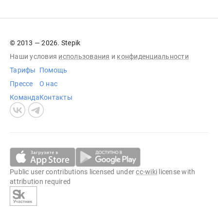
© 2013 — 2026. Stepik
Наши условия
использования
и
конфиденциальности
Тарифы
Помощь
Прессе
О нас
Команда
Контакты
Public user contributions licensed under
cc-wiki
license with
attribution required