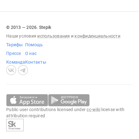
© 2013 — 2026. Stepik
Наши условия
использования
и
конфиденциальности
Тарифы
Помощь
Прессе
О нас
Команда
Контакты
Public user contributions licensed under
cc-wiki
license with
attribution required