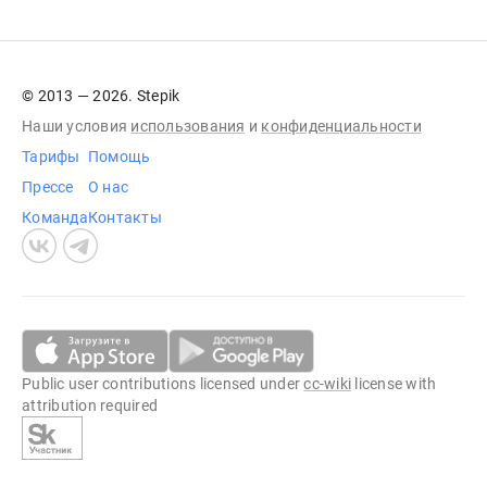
© 2013 — 2026. Stepik
Наши условия
использования
и
конфиденциальности
Тарифы
Помощь
Прессе
О нас
Команда
Контакты
Public user contributions licensed under
cc-wiki
license with
attribution required