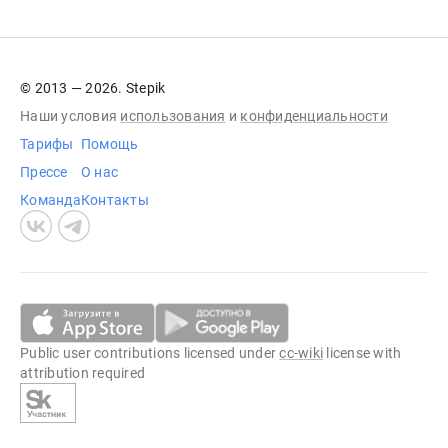
© 2013 — 2026. Stepik
Наши условия
использования
и
конфиденциальности
Тарифы
Помощь
Прессе
О нас
Команда
Контакты
Public user contributions licensed under
cc-wiki
license with
attribution required