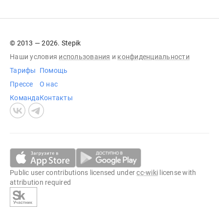
© 2013 — 2026. Stepik
Наши условия
использования
и
конфиденциальности
Тарифы
Помощь
Прессе
О нас
Команда
Контакты
Public user contributions licensed under
cc-wiki
license with
attribution required