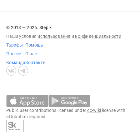
© 2013 — 2026. Stepik
Наши условия
использования
и
конфиденциальности
Тарифы
Помощь
Прессе
О нас
Команда
Контакты
Public user contributions licensed under
cc-wiki
license with
attribution required