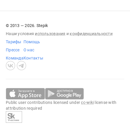
© 2013 — 2026. Stepik
Наши условия
использования
и
конфиденциальности
Тарифы
Помощь
Прессе
О нас
Команда
Контакты
Public user contributions licensed under
cc-wiki
license with
attribution required