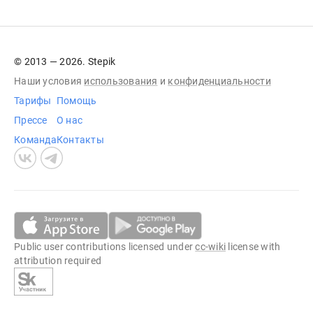
© 2013 — 2026. Stepik
Наши условия
использования
и
конфиденциальности
Тарифы
Помощь
Прессе
О нас
Команда
Контакты
Public user contributions licensed under
cc-wiki
license with
attribution required