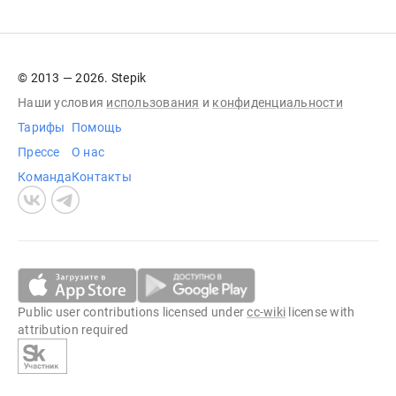
© 2013 — 2026. Stepik
Наши условия
использования
и
конфиденциальности
Тарифы
Помощь
Прессе
О нас
Команда
Контакты
Public user contributions licensed under
cc-wiki
license with
attribution required