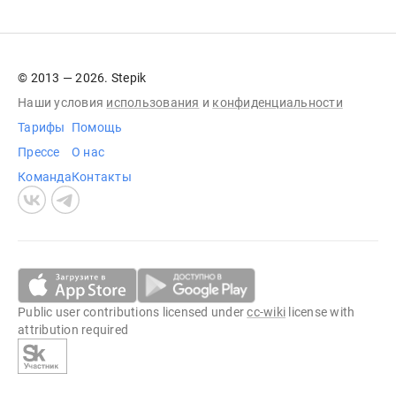
© 2013 — 2026. Stepik
Наши условия
использования
и
конфиденциальности
Тарифы
Помощь
Прессе
О нас
Команда
Контакты
Public user contributions licensed under
cc-wiki
license with
attribution required