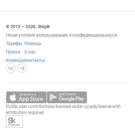
© 2013 — 2026. Stepik
Наши условия
использования
и
конфиденциальности
Тарифы
Помощь
Прессе
О нас
Команда
Контакты
Public user contributions licensed under
cc-wiki
license with
attribution required