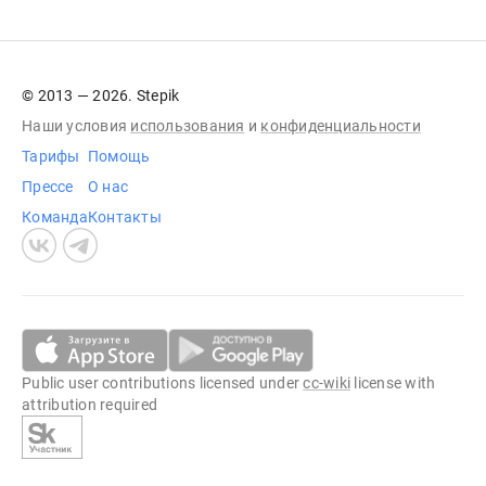
© 2013 — 2026. Stepik
Наши условия
использования
и
конфиденциальности
Тарифы
Помощь
Прессе
О нас
Команда
Контакты
Public user contributions licensed under
cc-wiki
license with
attribution required