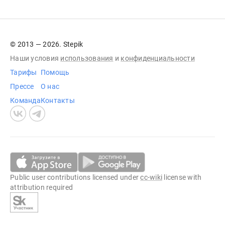
© 2013 — 2026. Stepik
Наши условия
использования
и
конфиденциальности
Тарифы
Помощь
Прессе
О нас
Команда
Контакты
Public user contributions licensed under
cc-wiki
license with
attribution required