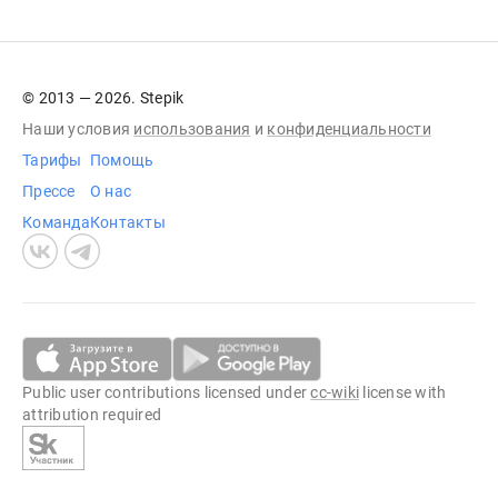
© 2013 — 2026. Stepik
Наши условия
использования
и
конфиденциальности
Тарифы
Помощь
Прессе
О нас
Команда
Контакты
Public user contributions licensed under
cc-wiki
license with
attribution required