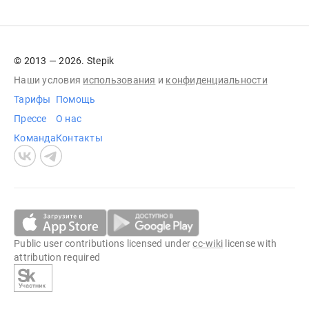
© 2013 — 2026. Stepik
Наши условия
использования
и
конфиденциальности
Тарифы
Помощь
Прессе
О нас
Команда
Контакты
Public user contributions licensed under
cc-wiki
license with
attribution required