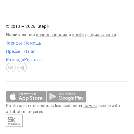
© 2013 — 2026. Stepik
Наши условия
использования
и
конфиденциальности
Тарифы
Помощь
Прессе
О нас
Команда
Контакты
Public user contributions licensed under
cc-wiki
license with
attribution required