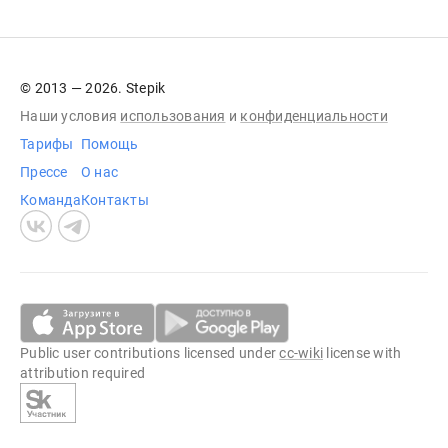
© 2013 — 2026. Stepik
Наши условия
использования
и
конфиденциальности
Тарифы
Помощь
Прессе
О нас
Команда
Контакты
Public user contributions licensed under
cc-wiki
license with
attribution required