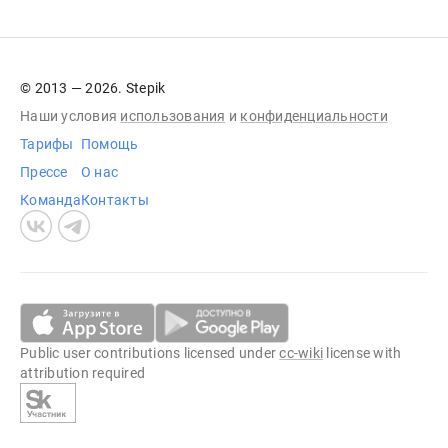
© 2013 — 2026. Stepik
Наши условия
использования
и
конфиденциальности
Тарифы
Помощь
Прессе
О нас
Команда
Контакты
Public user contributions licensed under
cc-wiki
license with
attribution required