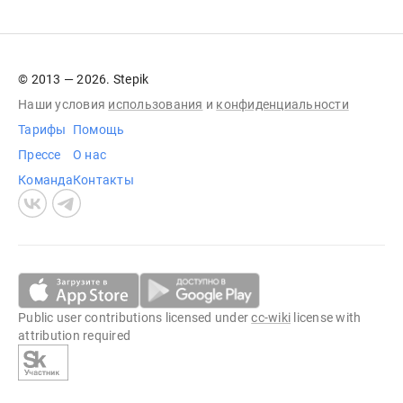
© 2013 — 2026. Stepik
Наши условия
использования
и
конфиденциальности
Тарифы
Помощь
Прессе
О нас
Команда
Контакты
Public user contributions licensed under
cc-wiki
license with
attribution required