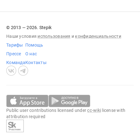
© 2013 — 2026. Stepik
Наши условия
использования
и
конфиденциальности
Тарифы
Помощь
Прессе
О нас
Команда
Контакты
Public user contributions licensed under
cc-wiki
license with
attribution required