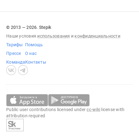
© 2013 — 2026. Stepik
Наши условия
использования
и
конфиденциальности
Тарифы
Помощь
Прессе
О нас
Команда
Контакты
Public user contributions licensed under
cc-wiki
license with
attribution required