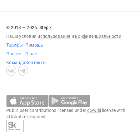
© 2013 — 2026. Stepik
Наши условия
использования
и
конфиденциальности
Тарифы
Помощь
Прессе
О нас
Команда
Контакты
Public user contributions licensed under
cc-wiki
license with
attribution required