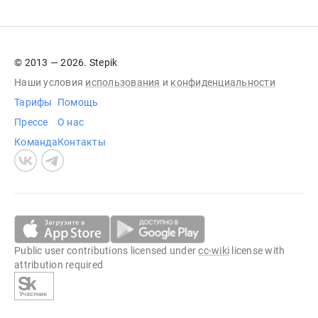
© 2013 — 2026. Stepik
Наши условия
использования
и
конфиденциальности
Тарифы
Помощь
Прессе
О нас
Команда
Контакты
Public user contributions licensed under
cc-wiki
license with
attribution required