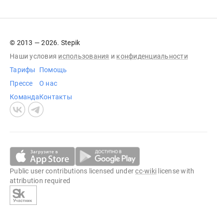
© 2013 — 2026. Stepik
Наши условия
использования
и
конфиденциальности
Тарифы
Помощь
Прессе
О нас
Команда
Контакты
Public user contributions licensed under
cc-wiki
license with
attribution required