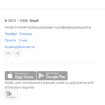
© 2013 — 2026. Stepik
Наши условия
использования
и
конфиденциальности
Тарифы
Помощь
Прессе
О нас
Команда
Контакты
Public user contributions licensed under
cc-wiki
license with
attribution required