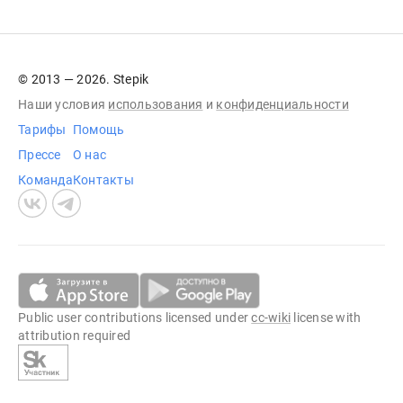
© 2013 — 2026. Stepik
Наши условия
использования
и
конфиденциальности
Тарифы
Помощь
Прессе
О нас
Команда
Контакты
Public user contributions licensed under
cc-wiki
license with
attribution required