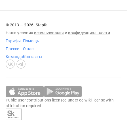
© 2013 — 2026. Stepik
Наши условия
использования
и
конфиденциальности
Тарифы
Помощь
Прессе
О нас
Команда
Контакты
Public user contributions licensed under
cc-wiki
license with
attribution required