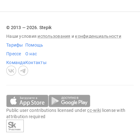
© 2013 — 2026. Stepik
Наши условия
использования
и
конфиденциальности
Тарифы
Помощь
Прессе
О нас
Команда
Контакты
Public user contributions licensed under
cc-wiki
license with
attribution required