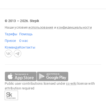
© 2013 — 2026. Stepik
Наши условия
использования
и
конфиденциальности
Тарифы
Помощь
Прессе
О нас
Команда
Контакты
Public user contributions licensed under
cc-wiki
license with
attribution required