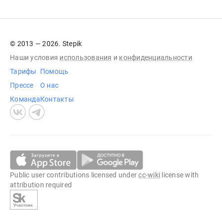
© 2013 — 2026. Stepik
Наши условия
использования
и
конфиденциальности
Тарифы
Помощь
Прессе
О нас
Команда
Контакты
Public user contributions licensed under
cc-wiki
license with
attribution required