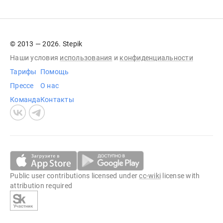
© 2013 — 2026. Stepik
Наши условия
использования
и
конфиденциальности
Тарифы
Помощь
Прессе
О нас
Команда
Контакты
Public user contributions licensed under
cc-wiki
license with
attribution required