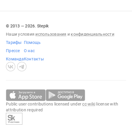
© 2013 — 2026. Stepik
Наши условия
использования
и
конфиденциальности
Тарифы
Помощь
Прессе
О нас
Команда
Контакты
Public user contributions licensed under
cc-wiki
license with
attribution required