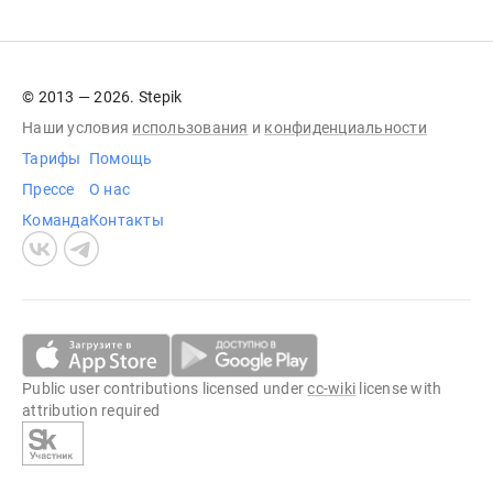
© 2013 — 2026. Stepik
Наши условия
использования
и
конфиденциальности
Тарифы
Помощь
Прессе
О нас
Команда
Контакты
Public user contributions licensed under
cc-wiki
license with
attribution required