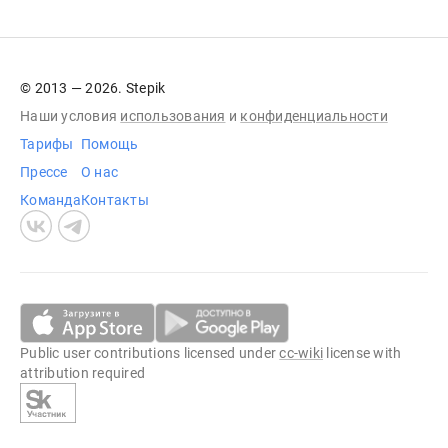
© 2013 — 2026. Stepik
Наши условия
использования
и
конфиденциальности
Тарифы
Помощь
Прессе
О нас
Команда
Контакты
Public user contributions licensed under
cc-wiki
license with
attribution required