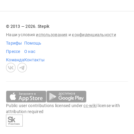
© 2013 — 2026. Stepik
Наши условия
использования
и
конфиденциальности
Тарифы
Помощь
Прессе
О нас
Команда
Контакты
Public user contributions licensed under
cc-wiki
license with
attribution required