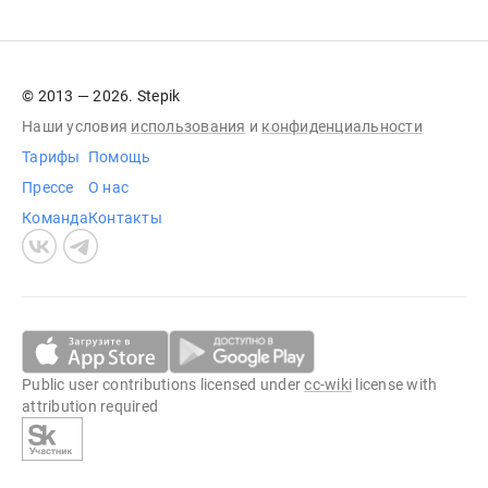
© 2013 — 2026. Stepik
Наши условия
использования
и
конфиденциальности
Тарифы
Помощь
Прессе
О нас
Команда
Контакты
Public user contributions licensed under
cc-wiki
license with
attribution required