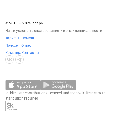
© 2013 — 2026. Stepik
Наши условия
использования
и
конфиденциальности
Тарифы
Помощь
Прессе
О нас
Команда
Контакты
Public user contributions licensed under
cc-wiki
license with
attribution required