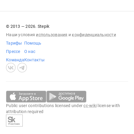
© 2013 — 2026. Stepik
Наши условия
использования
и
конфиденциальности
Тарифы
Помощь
Прессе
О нас
Команда
Контакты
Public user contributions licensed under
cc-wiki
license with
attribution required