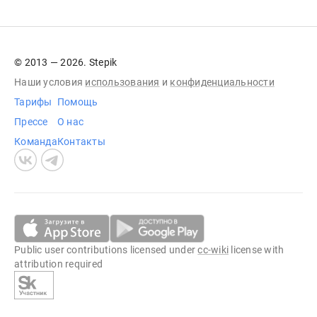
© 2013 — 2026. Stepik
Наши условия
использования
и
конфиденциальности
Тарифы
Помощь
Прессе
О нас
Команда
Контакты
Public user contributions licensed under
cc-wiki
license with
attribution required