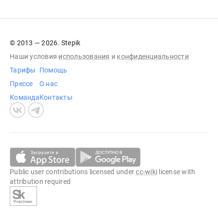
© 2013 — 2026. Stepik
Наши условия
использования
и
конфиденциальности
Тарифы
Помощь
Прессе
О нас
Команда
Контакты
Public user contributions licensed under
cc-wiki
license with
attribution required