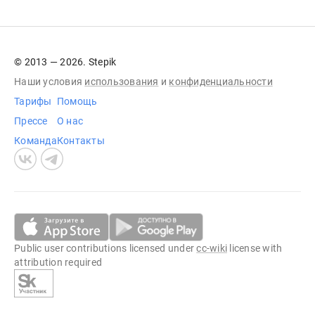
© 2013 — 2026. Stepik
Наши условия
использования
и
конфиденциальности
Тарифы
Помощь
Прессе
О нас
Команда
Контакты
Public user contributions licensed under
cc-wiki
license with
attribution required