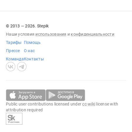
© 2013 — 2026. Stepik
Наши условия
использования
и
конфиденциальности
Тарифы
Помощь
Прессе
О нас
Команда
Контакты
Public user contributions licensed under
cc-wiki
license with
attribution required