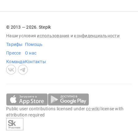
© 2013 — 2026. Stepik
Наши условия
использования
и
конфиденциальности
Тарифы
Помощь
Прессе
О нас
Команда
Контакты
Public user contributions licensed under
cc-wiki
license with
attribution required